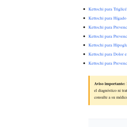
Kettochi para Triglicé
Kettochi para Hígado
Kettochi para Prevenc
Kettochi para Prevenc
Kettochi para Hipogl
Kettochi para Dolor e
Kettochi para Prevenc
Aviso importante:
el diagnóstico ni tra
consulte a su médico