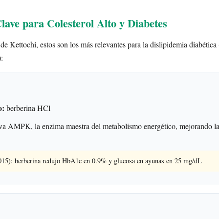
lave para Colesterol Alto y Diabetes
de Kettochi, estos son los más relevantes para la dislipidemia diabética 
):
o:
berberina HCl
a AMPK, la enzima maestra del metabolismo energético, mejorando la
2015): berberina redujo HbA1c en 0.9% y glucosa en ayunas en 25 mg/dL