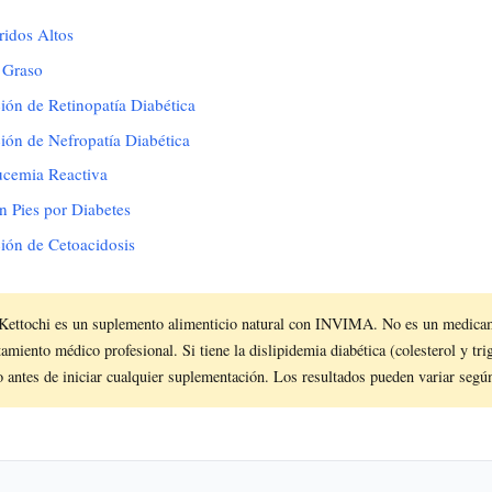
ridos Altos
 Graso
ión de Retinopatía Diabética
ión de Nefropatía Diabética
ucemia Reactiva
n Pies por Diabetes
ión de Cetoacidosis
Kettochi es un suplemento alimenticio natural con INVIMA. No es un medica
tamiento médico profesional. Si tiene la dislipidemia diabética (colesterol y tri
 antes de iniciar cualquier suplementación. Los resultados pueden variar segú