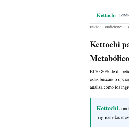
Kettochi
Condi
Inicio
›
Condiciones
› Co
Kettochi p
Metabólic
El 70-80% de diabétic
estás buscando opcione
analiza cómo los ing
Kettochi
conti
triglicéridos el