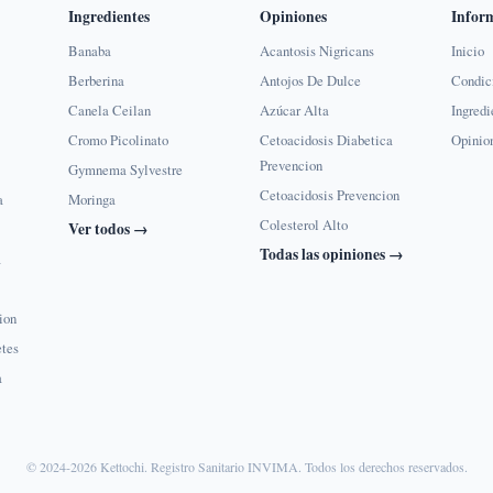
Ingredientes
Opiniones
Infor
Banaba
Acantosis Nigricans
Inicio
Berberina
Antojos De Dulce
Condic
Canela Ceilan
Azúcar Alta
Ingredi
Cromo Picolinato
Cetoacidosis Diabetica
Opinio
Prevencion
Gymnema Sylvestre
Cetoacidosis Prevencion
a
Moringa
Colesterol Alto
Ver todos →
Todas las opiniones →
a
ion
etes
a
© 2024-2026 Kettochi. Registro Sanitario INVIMA. Todos los derechos reservados.