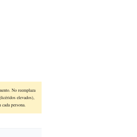
mento. No reemplaza
glicéridos elevados),
n cada persona.