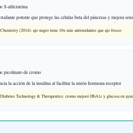
o:
S-alilcisteína
xidante potente que protege las células beta del páncreas y mejora sensi
Chemistry (2014): ajo negro tiene 10x más antioxidantes que ajo fresco
o:
picolinato de cromo
cia la acción de la insulina al facilitar la unión hormona-receptor
n Diabetes Technology & Therapeutics: cromo mejoró HbA1c y glucosa en ayu