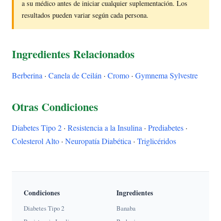
a su médico antes de iniciar cualquier suplementación. Los
resultados pueden variar según cada persona.
Ingredientes Relacionados
Berberina
·
Canela de Ceilán
·
Cromo
·
Gymnema Sylvestre
Otras Condiciones
Diabetes Tipo 2
·
Resistencia a la Insulina
·
Prediabetes
·
Colesterol Alto
·
Neuropatía Diabética
·
Triglicéridos
Condiciones
Ingredientes
Diabetes Tipo 2
Banaba