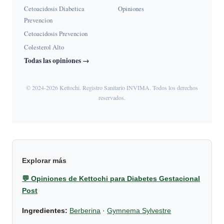
Cetoacidosis Diabetica
Opiniones
Prevencion
Cetoacidosis Prevencion
Colesterol Alto
Todas las opiniones →
© 2024-2026 Kettochi. Registro Sanitario INVIMA. Todos los derechos
reservados.
Explorar más
💬 Opiniones de Kettochi para Diabetes Gestacional
Post
Ingredientes:
Berberina
·
Gymnema Sylvestre