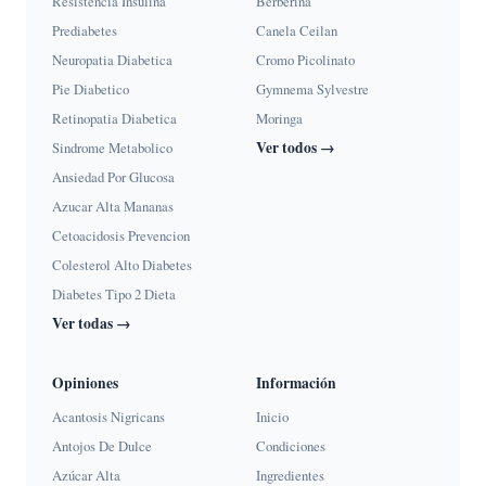
Resistencia Insulina
Berberina
Prediabetes
Canela Ceilan
Neuropatia Diabetica
Cromo Picolinato
Pie Diabetico
Gymnema Sylvestre
Retinopatia Diabetica
Moringa
Ver todos →
Sindrome Metabolico
Ansiedad Por Glucosa
Azucar Alta Mananas
Cetoacidosis Prevencion
Colesterol Alto Diabetes
Diabetes Tipo 2 Dieta
Ver todas →
Opiniones
Información
Acantosis Nigricans
Inicio
Antojos De Dulce
Condiciones
Azúcar Alta
Ingredientes