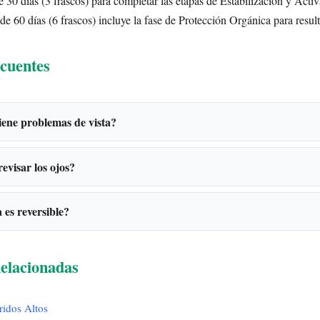
 30 días (3 frascos) para completar las etapas de Estabilización y Acti
de 60 días (6 frascos) incluye la fase de Protección Orgánica para resul
cuentes
iene problemas de vista?
evisar los ojos?
 es reversible?
elacionadas
ridos Altos