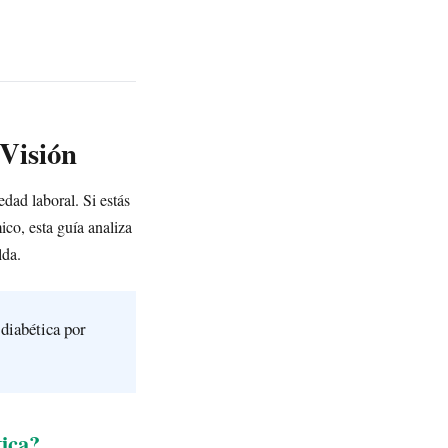
 Visión
edad laboral. Si estás
ico, esta guía analiza
lda.
 diabética por
ica?