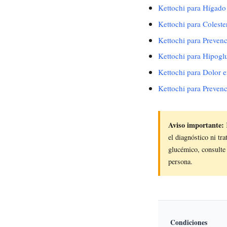
Kettochi para Hígado
Kettochi para Coleste
Kettochi para Prevenc
Kettochi para Hipogl
Kettochi para Dolor e
Kettochi para Prevenc
Aviso importante:
el diagnóstico ni tr
glucémico, consulte
persona.
Condiciones