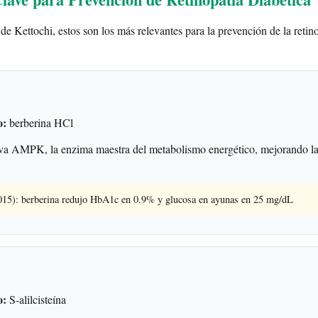
de Kettochi, estos son los más relevantes para la prevención de la retin
o:
berberina HCl
a AMPK, la enzima maestra del metabolismo energético, mejorando la
2015): berberina redujo HbA1c en 0.9% y glucosa en ayunas en 25 mg/dL
o:
S-alilcisteína