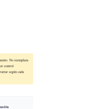
mento. No reemplaza
por control
variar según cada
mación