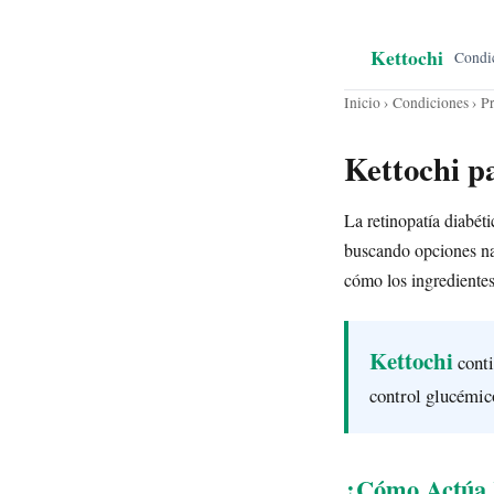
Kettochi
Condi
Inicio
›
Condiciones
› P
Kettochi p
La retinopatía diabéti
buscando opciones nat
cómo los ingrediente
Kettochi
conti
control glucémi
¿Cómo Actúa K