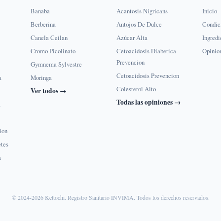
Banaba
Acantosis Nigricans
Inicio
Berberina
Antojos De Dulce
Condic
Canela Ceilan
Azúcar Alta
Ingredi
Cromo Picolinato
Cetoacidosis Diabetica
Opinio
Prevencion
Gymnema Sylvestre
Cetoacidosis Prevencion
a
Moringa
Colesterol Alto
Ver todos →
Todas las opiniones →
a
ion
etes
a
© 2024-2026 Kettochi. Registro Sanitario INVIMA. Todos los derechos reservados.