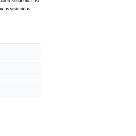
vación Metabólica. El
tados sostenidos.