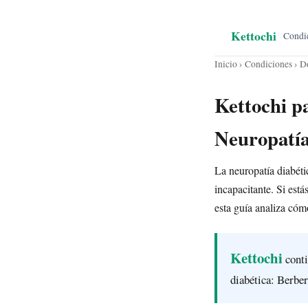
Kettochi
Condi
Inicio
›
Condiciones
› Do
Kettochi p
Neuropatí
La neuropatía diabétic
incapacitante. Si est
esta guía analiza cóm
Kettochi
conti
diabética: Berbe