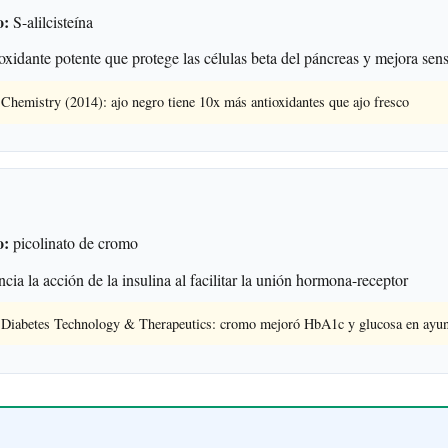
o:
S-alilcisteína
xidante potente que protege las células beta del páncreas y mejora sensi
Chemistry (2014): ajo negro tiene 10x más antioxidantes que ajo fresco
o:
picolinato de cromo
cia la acción de la insulina al facilitar la unión hormona-receptor
n Diabetes Technology & Therapeutics: cromo mejoró HbA1c y glucosa en ayu