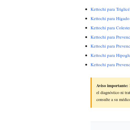
Kettochi para Triglicé
Kettochi para Hígado
Kettochi para Coleste
Kettochi para Prevenc
Kettochi para Prevenc
Kettochi para Hipogl
Kettochi para Prevenc
Aviso importante:
el diagnóstico ni tr
consulte a su médico