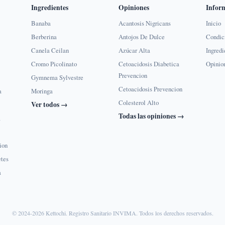
Ingredientes
Opiniones
Infor
Banaba
Acantosis Nigricans
Inicio
Berberina
Antojos De Dulce
Condic
Canela Ceilan
Azúcar Alta
Ingredi
Cromo Picolinato
Cetoacidosis Diabetica
Opinio
Prevencion
Gymnema Sylvestre
Cetoacidosis Prevencion
a
Moringa
Colesterol Alto
Ver todos →
Todas las opiniones →
a
ion
etes
a
© 2024-2026 Kettochi. Registro Sanitario INVIMA. Todos los derechos reservados.