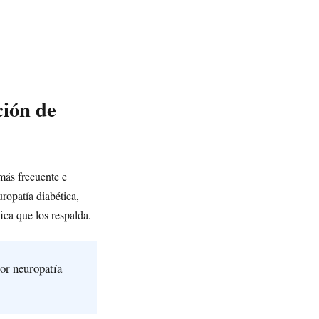
ción de
 más frecuente e
ropatía diabética,
ica que los respalda.
por neuropatía