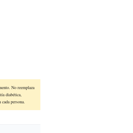
mento. No reemplaza
ía diabética,
n cada persona.