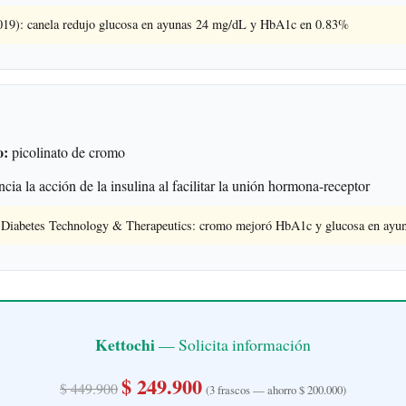
2019): canela redujo glucosa en ayunas 24 mg/dL y HbA1c en 0.83%
o:
picolinato de cromo
cia la acción de la insulina al facilitar la unión hormona-receptor
n Diabetes Technology & Therapeutics: cromo mejoró HbA1c y glucosa en ayu
Kettochi
— Solicita información
$ 249.900
$ 449.900
(3 frascos — ahorro $ 200.000)