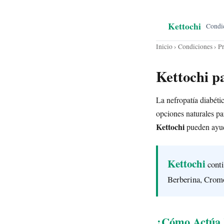
Kettochi
Condi
Inicio
›
Condiciones
› P
Kettochi p
La nefropatía diabéti
opciones naturales pa
Kettochi
pueden ayuda
Kettochi
conti
Berberina, Cromo
¿Cómo Actúa K