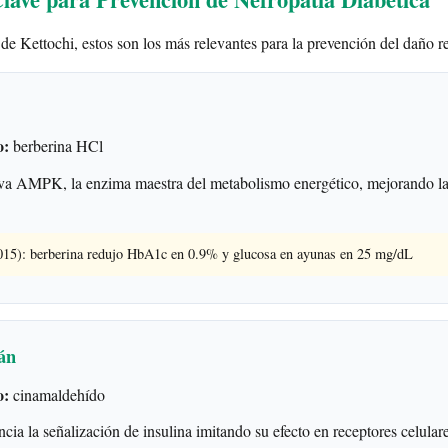
 de Kettochi, estos son los más relevantes para la prevención del daño re
o:
berberina HCl
a AMPK, la enzima maestra del metabolismo energético, mejorando la
2015): berberina redujo HbA1c en 0.9% y glucosa en ayunas en 25 mg/dL
án
o:
cinamaldehído
cia la señalización de insulina imitando su efecto en receptores celular