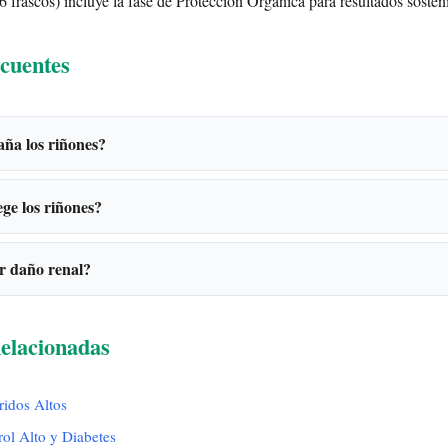
6 frascos) incluye la fase de Protección Orgánica para resultados sosten
cuentes
aña los riñones?
ge los riñones?
r daño renal?
elacionadas
ridos Altos
rol Alto y Diabetes