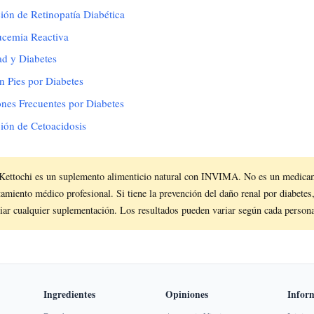
ión de Retinopatía Diabética
ucemia Reactiva
ad y Diabetes
n Pies por Diabetes
ones Frecuentes por Diabetes
ión de Cetoacidosis
Kettochi es un suplemento alimenticio natural con INVIMA. No es un medica
atamiento médico profesional. Si tiene la prevención del daño renal por diabetes
ciar cualquier suplementación. Los resultados pueden variar según cada person
Ingredientes
Opiniones
Infor