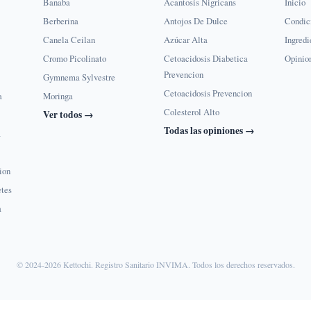
Banaba
Acantosis Nigricans
Inicio
Berberina
Antojos De Dulce
Condic
Canela Ceilan
Azúcar Alta
Ingredi
Cromo Picolinato
Cetoacidosis Diabetica
Opinio
Prevencion
Gymnema Sylvestre
Cetoacidosis Prevencion
a
Moringa
Colesterol Alto
Ver todos →
Todas las opiniones →
a
ion
etes
a
© 2024-2026 Kettochi. Registro Sanitario INVIMA. Todos los derechos reservados.