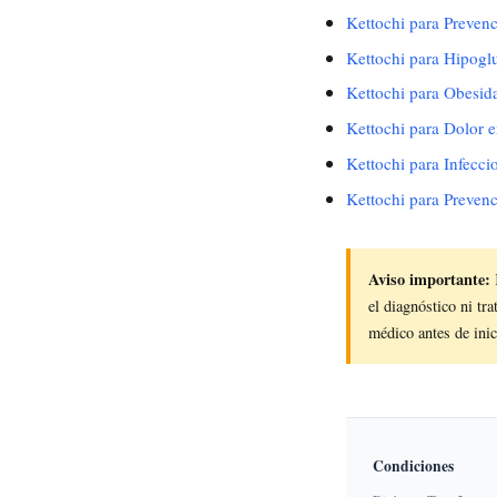
Kettochi para Prevenc
Kettochi para Hipogl
Kettochi para Obesid
Kettochi para Dolor e
Kettochi para Infecci
Kettochi para Prevenc
Aviso importante:
el diagnóstico ni tr
médico antes de ini
Condiciones