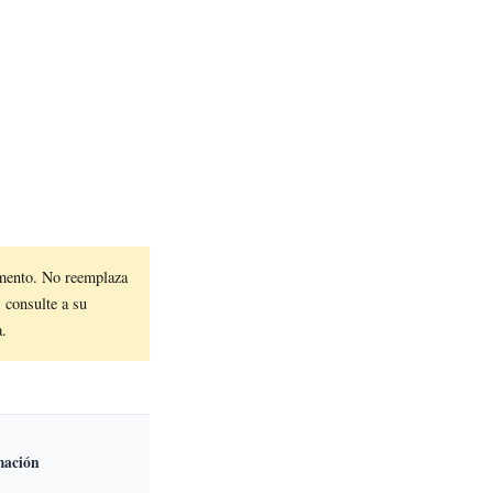
mento. No reemplaza
, consulte a su
a.
mación