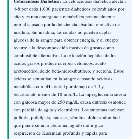
Cetoacidosis Diabética:
La cetoacidosis diabética afecta a
4-8 por cada 1.000 pacientes diabéticos colombianos por
año y es una emergencia metabólica potencialmente
mortal causada por la deficiencia absoluta o relativa de
insulina. Sin insulina, las células no pueden captar
glucosa de la sangre para obtener energía, y el cuerpo
recurre a la descomposición masiva de grasas como
combustible alternativo. La oxidación hepática de los
ácidos grasos produce cuerpos cetónicos: ácido
acetoacético, ácido beta-hidroxibutírico, y acetona. Estos
ácidos se acumulan en la sangre causando acidosis
metabólica con pH arterial por debajo de 7.3 y
bicarbonato menor de 18 mEq/L. La hiperglucemia severa
con glucosa mayor de 250 mg/dL causa diuresis osmótica
con pérdida de agua y electrolitos. Los síntomas incluyen
poliuria, polidipsia, náuseas, vómitos, dolor abdominal
que puede simular abdomen agudo quirúrgico,
respiración de Kussmaul profunda y rápida para