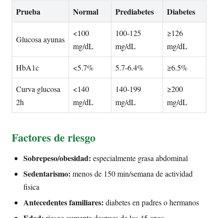
Prueba
Normal
Prediabetes
Diabetes
<100
100-125
≥126
Glucosa ayunas
mg/dL
mg/dL
mg/dL
HbA1c
<5.7%
5.7-6.4%
≥6.5%
Curva glucosa
<140
140-199
≥200
2h
mg/dL
mg/dL
mg/dL
Factores de riesgo
Sobrepeso/obesidad:
especialmente grasa abdominal
Sedentarismo:
menos de 150 min/semana de actividad
fisica
Antecedentes familiares:
diabetes en padres o hermanos
Edad:
riesgo aumenta despues de los 45 anos