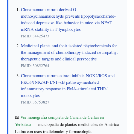
Cinnamomum verum-derived O-
methoxycinnamaldehyde prevents lipopolysaccharide-
induced depressive-like behavior in mice via NFAT
mRNA stability in T lymphocytes
PMID: 34425473
Medicinal plants and their isolated phytochemicals for
the management of chemotherapy-induced neuropathy:
therapeutic targets and clinical perspective
PMID: 30852764
Cinnamomum verum extract inhibits NOX2/ROS and
PKCδ/JNK/AP-1/NF-κB pathway-mediated
inflammatory response in PMA-stimulated THP-1
monocytes
PMID: 36753827
📖
Ver monografía completa de Canela de Ceilán en
Yerbateca
— enciclopedia de plantas medicinales de América
Latina con usos tradicionales y farmacología.