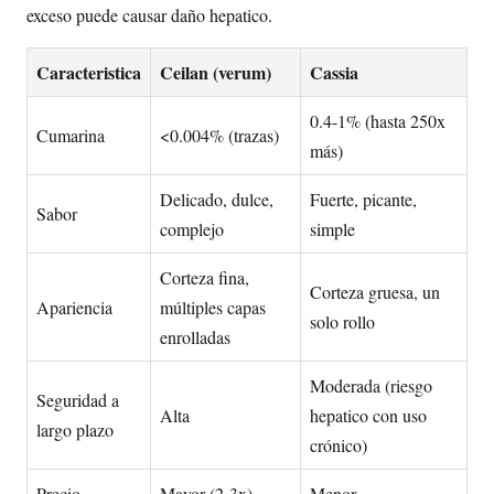
exceso puede causar daño hepatico.
Caracteristica
Ceilan (verum)
Cassia
0.4-1% (hasta 250x
Cumarina
<0.004% (trazas)
más)
Delicado, dulce,
Fuerte, picante,
Sabor
complejo
simple
Corteza fina,
Corteza gruesa, un
Apariencia
múltiples capas
solo rollo
enrolladas
Moderada (riesgo
Seguridad a
Alta
hepatico con uso
largo plazo
crónico)
Precio
Mayor (2-3x)
Menor