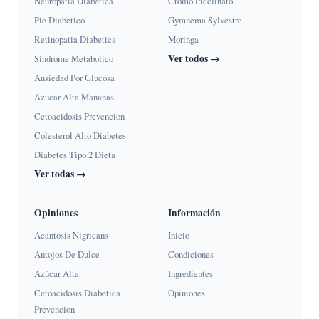
Neuropatia Diabetica
Cromo Picolinato
Pie Diabetico
Gymnema Sylvestre
Retinopatia Diabetica
Moringa
Ver todos →
Sindrome Metabolico
Ansiedad Por Glucosa
Azucar Alta Mananas
Cetoacidosis Prevencion
Colesterol Alto Diabetes
Diabetes Tipo 2 Dieta
Ver todas →
Opiniones
Información
Acantosis Nigricans
Inicio
Antojos De Dulce
Condiciones
Azúcar Alta
Ingredientes
Cetoacidosis Diabetica
Opiniones
Prevencion