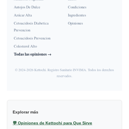
Antojos De Dulce
Condiciones
Azúcar Alta
Ingredientes
Cetoacidosis Diabetica
Opiniones
Prevencion
Cetoacidosis Prevencion
Colesterol Alto
Todas las opiniones →
© 2024-2026 Kettochi. Registro Sanitario INVIMA. Todos los derechos
reservados.
Explorar más
💬 Opiniones de Kettochi para Que Sirve