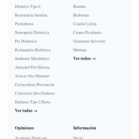
Diabetes Tipo 2
Banaba
Resistencia Insulina
Berberina
Prediabetes
Canela Ceilan
Neuropatia Diabetica
Cromo Picolinato
Pie Diabetico
Gymnema Sylvestre
Retinopatia Diabetica
Moringa
Ver todos →
Sindrome Metabolico
Ansiedad Por Glucosa
Azucar Alta Mananas
Cetoacidosis Prevencion
Colesterol Alto Diabetes
Diabetes Tipo 2 Dieta
Ver todas →
Opiniones
Información
Acantosis Nigricans
Inicio