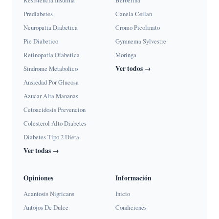
Resistencia Insulina
Berberina
Prediabetes
Canela Ceilan
Neuropatia Diabetica
Cromo Picolinato
Pie Diabetico
Gymnema Sylvestre
Retinopatia Diabetica
Moringa
Ver todos →
Sindrome Metabolico
Ansiedad Por Glucosa
Azucar Alta Mananas
Cetoacidosis Prevencion
Colesterol Alto Diabetes
Diabetes Tipo 2 Dieta
Ver todas →
Opiniones
Información
Acantosis Nigricans
Inicio
Antojos De Dulce
Condiciones