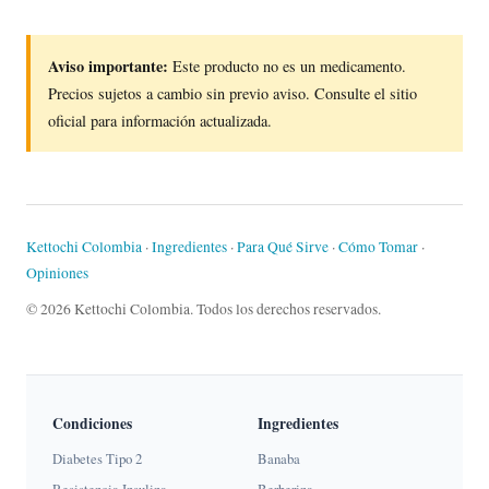
Aviso importante:
Este producto no es un medicamento.
Precios sujetos a cambio sin previo aviso. Consulte el sitio
oficial para información actualizada.
Kettochi Colombia
·
Ingredientes
·
Para Qué Sirve
·
Cómo Tomar
·
Opiniones
© 2026 Kettochi Colombia. Todos los derechos reservados.
Condiciones
Ingredientes
Diabetes Tipo 2
Banaba