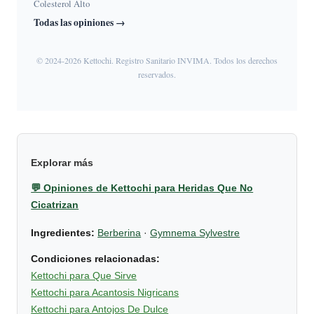
Colesterol Alto
Todas las opiniones →
© 2024-2026 Kettochi. Registro Sanitario INVIMA. Todos los derechos
reservados.
Explorar más
💬 Opiniones de Kettochi para Heridas Que No
Cicatrizan
Ingredientes:
Berberina
·
Gymnema Sylvestre
Condiciones relacionadas:
Kettochi para Que Sirve
Kettochi para Acantosis Nigricans
Kettochi para Antojos De Dulce