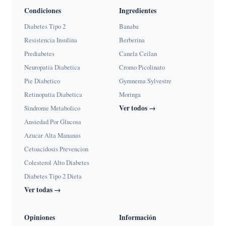
Condiciones
Ingredientes
Diabetes Tipo 2
Banaba
Resistencia Insulina
Berberina
Prediabetes
Canela Ceilan
Neuropatia Diabetica
Cromo Picolinato
Pie Diabetico
Gymnema Sylvestre
Retinopatia Diabetica
Moringa
Ver todos →
Sindrome Metabolico
Ansiedad Por Glucosa
Azucar Alta Mananas
Cetoacidosis Prevencion
Colesterol Alto Diabetes
Diabetes Tipo 2 Dieta
Ver todas →
Opiniones
Información