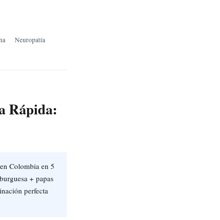
na
Neuropatía
da Rápida:
 en Colombia en 5
amburguesa + papas
inación perfecta