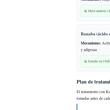
📊 Meta-análisis (
Banaba (ácido c
Mecanismo:
Activ
y adiposas
📊 Estudio en J Et
Plan de tratam
El tratamiento con Ke
tomadas antes de cad