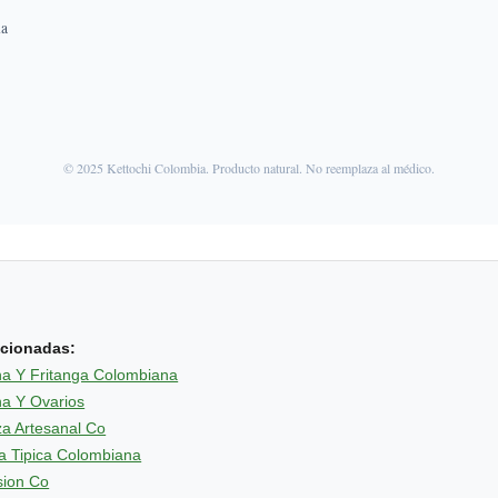
na
© 2025 Kettochi Colombia. Producto natural. No reemplaza al médico.
acionadas:
ina Y Fritanga Colombiana
na Y Ovarios
a Artesanal Co
a Tipica Colombiana
sion Co