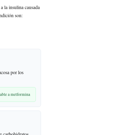
 a la insulina causada
ndición son:
cosa por los
rable a metformina
de carbohidratos