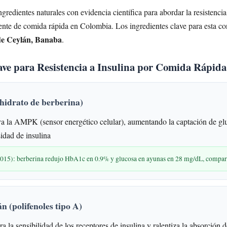
redientes naturales con evidencia científica para abordar la resistencia
nte de comida rápida en Colombia. Los ingredientes clave para esta co
de Ceylán, Banaba
.
lave para Resistencia a Insulina por Comida Rápida
hidrato de berberina)
a la AMPK (sensor energético celular), aumentando la captación de glu
idad de insulina
2015): berberina redujo HbA1c en 0.9% y glucosa en ayunas en 28 mg/dL, compa
n (polifenoles tipo A)
a la sensibilidad de los receptores de insulina y ralentiza la absorción 