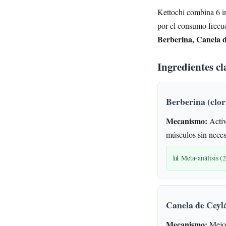
Kettochi combina 6 ing
por el consumo frecue
Berberina, Canela 
Ingredientes c
Berberina (clor
Mecanismo:
Activ
músculos sin neces
📊 Meta-análisis (
Canela de Ceylá
Mecanismo:
Mejor