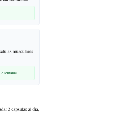
células musculares
n 2 semanas
da: 2 cápsulas al día,