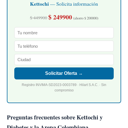
Kettochi
— Solicita información
$ 249900
$ 449900
(ahorro $ 200000)
Solicitar Oferta →
Registro INVIMA-SD2023-0003789 · Hilart S.A.C. · Sin
compromiso
Preguntas frecuentes sobre Kettochi y
Diabetes y la Arepa Colombiana