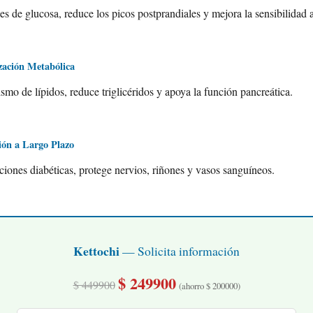
les de glucosa, reduce los picos postprandiales y mejora la sensibilidad a
ación Metabólica
smo de lípidos, reduce triglicéridos y apoya la función pancreática.
ión a Largo Plazo
iones diabéticas, protege nervios, riñones y vasos sanguíneos.
Kettochi
— Solicita información
$ 249900
$ 449900
(ahorro $ 200000)