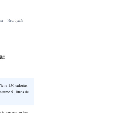
na
Neuropatía
a:
Tiene 150 calorías
nsume 51 litros de
 la cerveza en los