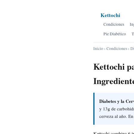
Kettochi
Condiciones
In
Pie Diabético
T
Inicio
›
Condiciones
› D
Kettochi p
Ingredient
Diabetes y la Ce
y 13g de carbohid
cerveza al año. En 
Kettochi combina 6 in