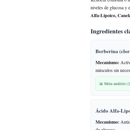
niveles de glucosa y e
Alfa-Lipoico, Canel
Ingredientes c
Berberina (clor
Mecanismo:
Activ
músculos sin neces
📊 Meta-análisis (
Ácido Alfa-Lipo
Mecanismo:
Antio
de glucosa