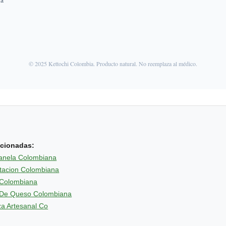
na
© 2025 Kettochi Colombia. Producto natural. No reemplaza al médico.
acionadas:
anela Colombiana
ntacion Colombiana
 Colombiana
 De Queso Colombiana
a Artesanal Co