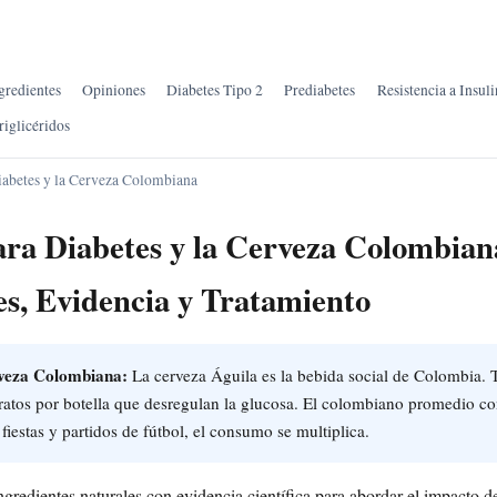
gredientes
Opiniones
Diabetes Tipo 2
Prediabetes
Resistencia a Insuli
riglicéridos
iabetes y la Cerveza Colombiana
ara Diabetes y la Cerveza Colombian
es, Evidencia y Tratamiento
rveza Colombiana:
La cerveza Águila es la bebida social de Colombia. 
ratos por botella que desregulan la glucosa. El colombiano promedio co
fiestas y partidos de fútbol, el consumo se multiplica.
gredientes naturales con evidencia científica para abordar el impacto de