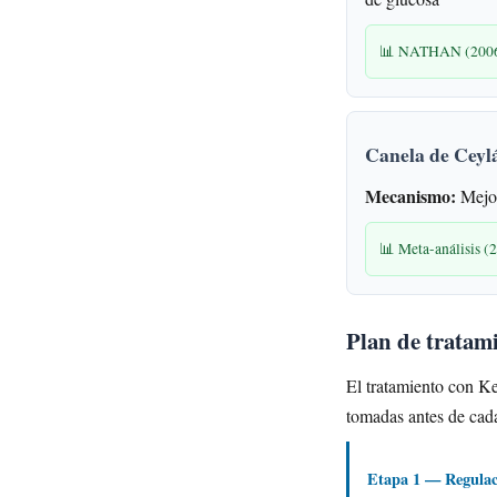
📊 NATHAN (2006): 
Canela de Ceylá
Mecanismo:
Mejor
📊 Meta-análisis (
Plan de tratam
El tratamiento con Ke
tomadas antes de cad
Etapa 1 — Regulaci