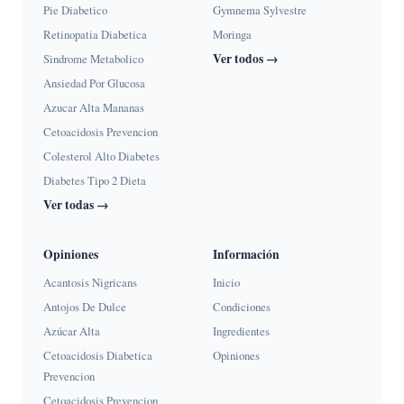
Pie Diabetico
Gymnema Sylvestre
Retinopatia Diabetica
Moringa
Ver todos →
Sindrome Metabolico
Ansiedad Por Glucosa
Azucar Alta Mananas
Cetoacidosis Prevencion
Colesterol Alto Diabetes
Diabetes Tipo 2 Dieta
Ver todas →
Opiniones
Información
Acantosis Nigricans
Inicio
Antojos De Dulce
Condiciones
Azúcar Alta
Ingredientes
Cetoacidosis Diabetica
Opiniones
Prevencion
Cetoacidosis Prevencion