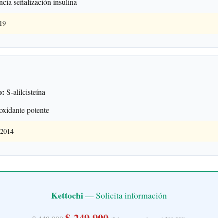
cia señalización insulina
019
o:
S-alilcisteína
xidante potente
 2014
Kettochi
— Solicita información
$ 249.900