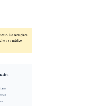
mento. No reemplaza
sulte a su médico
mación
iones
entes
nes