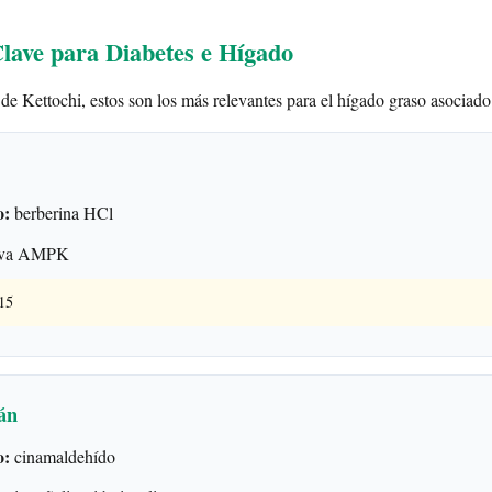
Clave para Diabetes e Hígado
 de Kettochi, estos son los más relevantes para el hígado graso asociado
o:
berberina HCl
iva AMPK
015
án
o:
cinamaldehído