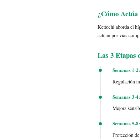
¿Cómo Actúa K
Kettochi aborda el hí
actúan por vías comp
Las 3 Etapas 
Semanas 1-2:
Regulación ini
Semanas 3-4:
Mejora sensibi
Semanas 5-8:
Protección de