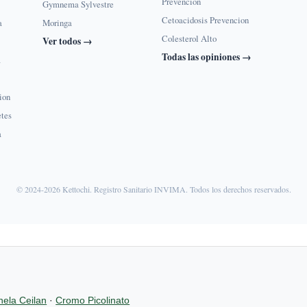
Prevencion
Gymnema Sylvestre
Cetoacidosis Prevencion
a
Moringa
Colesterol Alto
Ver todos →
Todas las opiniones →
a
ion
etes
a
© 2024-2026 Kettochi. Registro Sanitario INVIMA. Todos los derechos reservados.
ela Ceilan
·
Cromo Picolinato