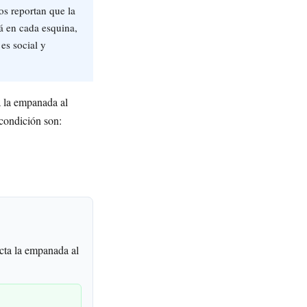
s reportan que la
tá en cada esquina,
 es social y
a la empanada al
condición son:
cta la empanada al