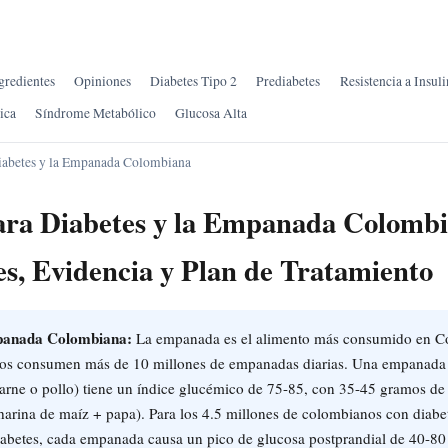
gredientes
Opiniones
Diabetes Tipo 2
Prediabetes
Resistencia a Insuli
ica
Síndrome Metabólico
Glucosa Alta
iabetes y la Empanada Colombiana
ara Diabetes y la Empanada Colomb
es, Evidencia y Plan de Tratamiento
mpanada Colombiana:
La empanada es el alimento más consumido en Co
nos consumen más de 10 millones de empanadas diarias. Una empanada
carne o pollo) tiene un índice glucémico de 75-85, con 35-45 gramos de
harina de maíz + papa). Para los 4.5 millones de colombianos con diabet
iabetes, cada empanada causa un pico de glucosa postprandial de 40-80