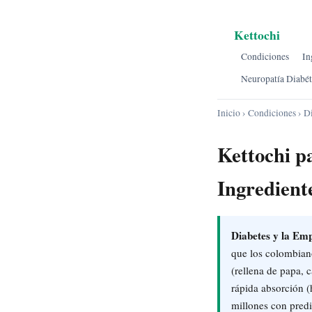
Kettochi
Condiciones
In
Neuropatía Diabét
Inicio
›
Condiciones
› D
Kettochi p
Ingredient
Diabetes y la E
que los colombia
(rellena de papa, 
rápida absorción (
millones con pred