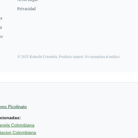
Privacidad
na
ca
co
© 2025 Kettochi Colombia. Producto natural. No reemplaza al médico.
mo Picolinato
acionadas:
anela Colombiana
ntacion Colombiana