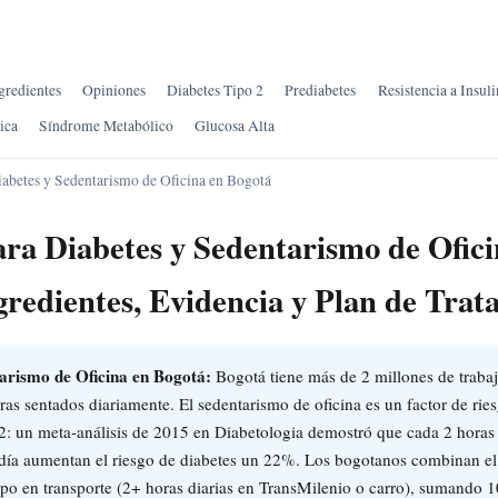
gredientes
Opiniones
Diabetes Tipo 2
Prediabetes
Resistencia a Insuli
ica
Síndrome Metabólico
Glucosa Alta
iabetes y Sedentarismo de Oficina en Bogotá
ara Diabetes y Sedentarismo de Ofici
gredientes, Evidencia y Plan de Trat
arismo de Oficina en Bogotá:
Bogotá tiene más de 2 millones de trabaj
as sentados diariamente. El sedentarismo de oficina es un factor de rie
 2: un meta-análisis de 2015 en Diabetologia demostró que cada 2 horas
 día aumentan el riesgo de diabetes un 22%. Los bogotanos combinan el
mpo en transporte (2+ horas diarias en TransMilenio o carro), sumando 