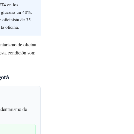
UT4 en los
e glucosa un 40%.
 oficinista de 35-
a oficina.
entarismo de oficina
esta condición son:
gotá
edentarismo de