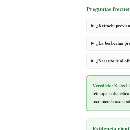
Preguntas frecuen
¿Kettochi previen
¿La berberina pro
¿Necesito ir al o
Veredicto:
Kettochi 
retinopatia diabetic
recomienda uso cont
Evidencia cientí