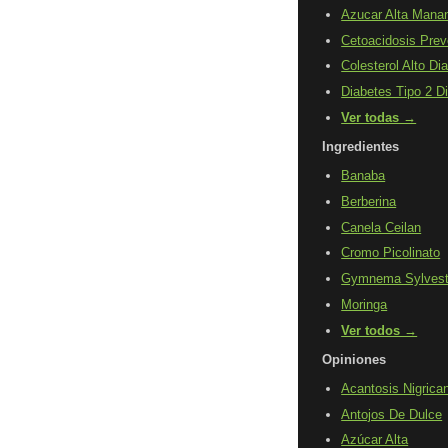
Azucar Alta Mana
Cetoacidosis Prev
Colesterol Alto Di
Diabetes Tipo 2 D
Ver todas →
Ingredientes
Banaba
Berberina
Canela Ceilan
Cromo Picolinato
Gymnema Sylvest
Moringa
Ver todos →
Opiniones
Acantosis Nigrica
Antojos De Dulce
Azúcar Alta