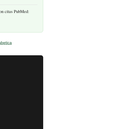
con citas PubMed:
abetica