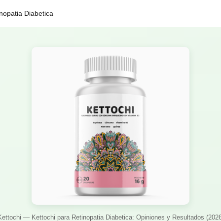
nopatia Diabetica
Kettochi — Kettochi para Retinopatia Diabetica: Opiniones y Resultados (2026