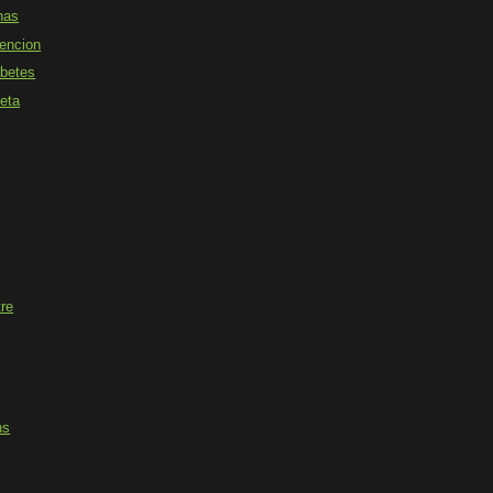
nas
encion
abetes
ieta
re
ns