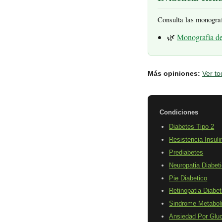
Consulta las monogra
🌿
Monografía d
Más opiniones:
Ver to
Condiciones
Diabetes Tipo 2
Resistencia Insuli
Prediabetes
Neuropatia Diabet
Pie Diabetico
Retinopatia Diabet
Sindrome Metabol
Ansiedad Por Glu