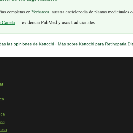
fías completas en
Yerbateca
, nuestra enciclopedia de plantas medicinales 
e Canela
— evidencia PubMed y usos tradicionales
das las opiniones de Kettochi
·
Más sobre Kettochi para Retinopatia Di
na
ica
ica
ico
cosa