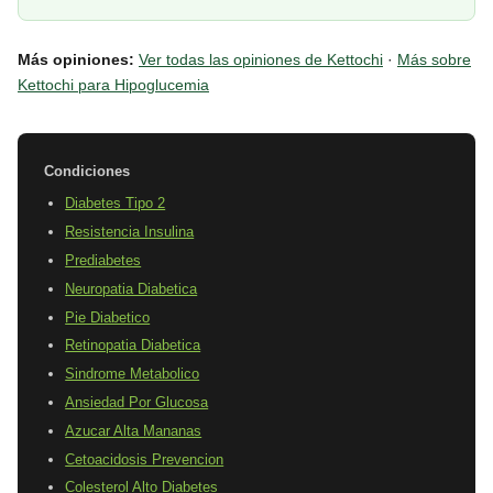
Más opiniones:
Ver todas las opiniones de Kettochi
·
Más sobre
Kettochi para Hipoglucemia
Condiciones
Diabetes Tipo 2
Resistencia Insulina
Prediabetes
Neuropatia Diabetica
Pie Diabetico
Retinopatia Diabetica
Sindrome Metabolico
Ansiedad Por Glucosa
Azucar Alta Mananas
Cetoacidosis Prevencion
Colesterol Alto Diabetes