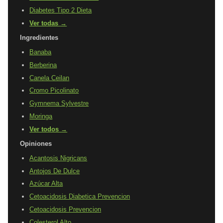
Diabetes Tipo 2 Dieta
Ver todas →
Ingredientes
Banaba
Berberina
Canela Ceilan
Cromo Picolinato
Gymnema Sylvestre
Moringa
Ver todos →
Opiniones
Acantosis Nigricans
Antojos De Dulce
Azúcar Alta
Cetoacidosis Diabetica Prevencion
Cetoacidosis Prevencion
Colesterol Alto