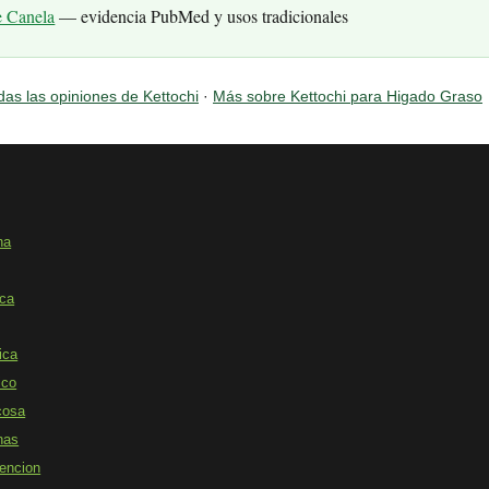
e Canela
— evidencia PubMed y usos tradicionales
das las opiniones de Kettochi
·
Más sobre Kettochi para Higado Graso
na
ica
ica
ico
cosa
nas
encion