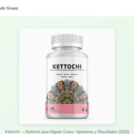
ado Graso
Kettochi — Kettochi para Higado Graso: Opiniones y Resultados (2026)