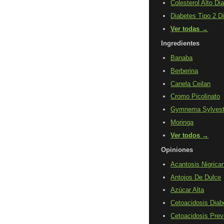
Colesterol Alto Di
Diabetes Tipo 2 D
Ver todas →
Ingredientes
Banaba
Berberina
Canela Ceilan
Cromo Picolinato
Gymnema Sylvest
Moringa
Ver todos →
Opiniones
Acantosis Nigrica
Antojos De Dulce
Azúcar Alta
Cetoacidosis Diab
Cetoacidosis Prev