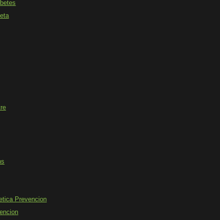
abetes
ieta
re
ns
etica Prevencion
encion