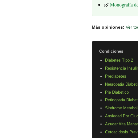
🌿
Monografía d
Más opiniones:
Ver to
Condiciones
Diabetes Tipo 2
Resistencia Insuli
Prediabetes
Neuropatia Diabet
Pie Diabetico
Retinopatia Diabet
Sindrome Metabol
Ansiedad Por Glu
Azucar Alta Mana
Cetoacidosis Prev