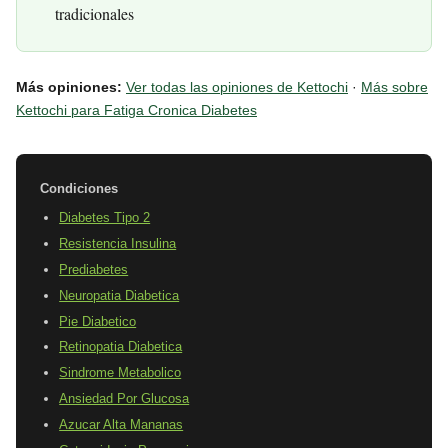
tradicionales
Más opiniones:
Ver todas las opiniones de Kettochi
·
Más sobre
Kettochi para Fatiga Cronica Diabetes
Condiciones
Diabetes Tipo 2
Resistencia Insulina
Prediabetes
Neuropatia Diabetica
Pie Diabetico
Retinopatia Diabetica
Sindrome Metabolico
Ansiedad Por Glucosa
Azucar Alta Mananas