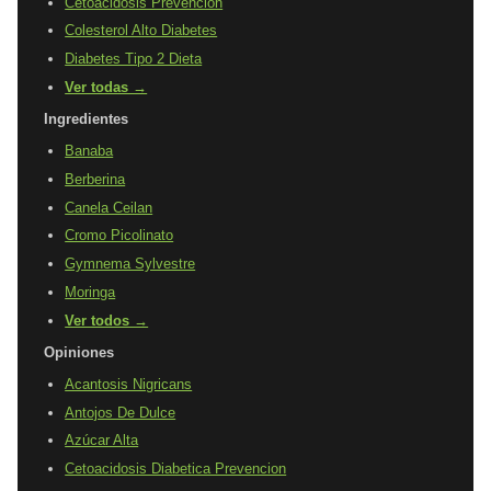
Cetoacidosis Prevencion
Colesterol Alto Diabetes
Diabetes Tipo 2 Dieta
Ver todas →
Ingredientes
Banaba
Berberina
Canela Ceilan
Cromo Picolinato
Gymnema Sylvestre
Moringa
Ver todos →
Opiniones
Acantosis Nigricans
Antojos De Dulce
Azúcar Alta
Cetoacidosis Diabetica Prevencion