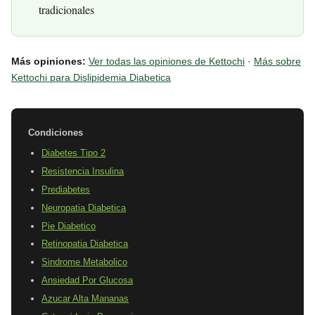
tradicionales
Más opiniones:
Ver todas las opiniones de Kettochi
·
Más sobre
Kettochi para Dislipidemia Diabetica
Condiciones
Diabetes Tipo 2
Resistencia Insulina
Prediabetes
Neuropatia Diabetica
Pie Diabetico
Retinopatia Diabetica
Sindrome Metabolico
Ansiedad Por Glucosa
Azucar Alta Mananas