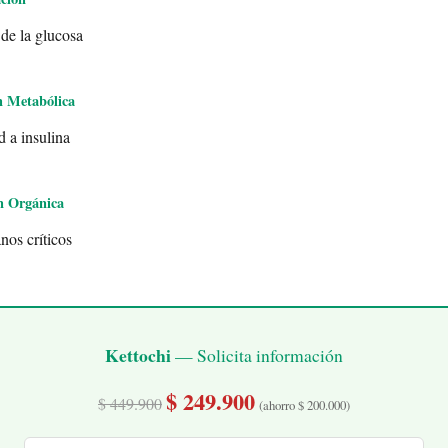
 de la glucosa
n Metabólica
d a insulina
n Orgánica
nos críticos
Kettochi
— Solicita información
$ 249.900
$ 449.900
(ahorro $ 200.000)