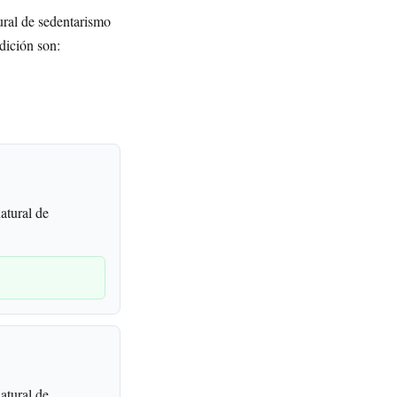
ural de sedentarismo
dición son:
atural de
atural de