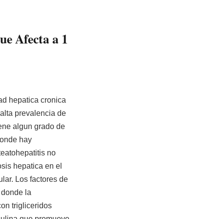
ue Afecta a 1
d hepatica cronica
alta prevalencia de
iene algun grado de
donde hay
eatohepatitis no
osis hepatica en el
lar. Los factores de
 donde la
n trigliceridos
nsulina que promueve