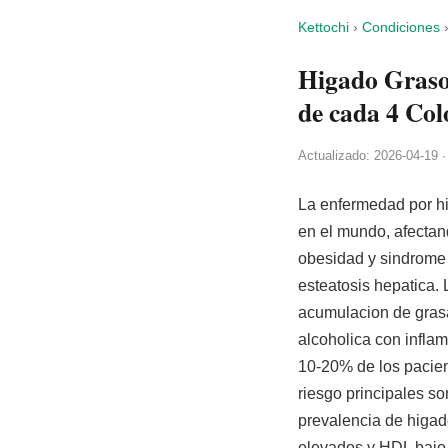
Kettochi
›
Condiciones
Higado Graso 
de cada 4 Co
Actualizado: 2026-04-19 ·
La enfermedad por h
en el mundo, afectan
obesidad y sindrome 
esteatosis hepatica.
acumulacion de grasa
alcoholica con inflam
10-20% de los pacien
riesgo principales so
prevalencia de higad
elevados y HDL bajo,