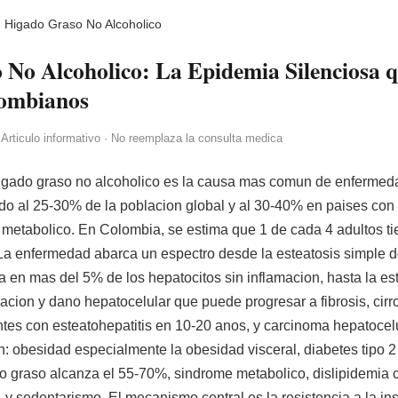
›
Higado Graso No Alcoholico
No Alcoholico: La Epidemia Silenciosa q
lombianos
 Articulo informativo · No reemplaza la consulta medica
igado graso no alcoholico es la causa mas comun de enfermeda
do al 25-30% de la poblacion global y al 30-40% en paises con 
metabolico. En Colombia, se estima que 1 de cada 4 adultos t
 La enfermedad abarca un espectro desde la esteatosis simple 
 en mas del 5% de los hepatocitos sin inflamacion, hasta la est
acion y dano hepatocelular que puede progresar a fibrosis, cirr
tes con esteatohepatitis en 10-20 anos, y carcinoma hepatocelu
n: obesidad especialmente la obesidad visceral, diabetes tipo 2
o graso alcanza el 55-70%, sindrome metabolico, dislipidemia co
 y sedentarismo. El mecanismo central es la resistencia a la i