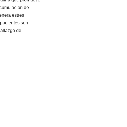
acumulacion de
genera estres
s pacientes son
hallazgo de