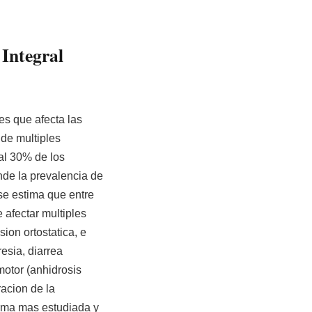
Integral
es que afecta las
 de multiples
 al 30% de los
de la prevalencia de
se estima que entre
afectar multiples
ion ortostatica, e
resia, diarrea
motor (anhidrosis
racion de la
orma mas estudiada y