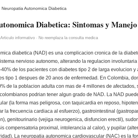
›
Neuropatia Autonomica Diabetica
utonomica Diabetica: Sintomas y Manejo 
 Articulo informativo · No reemplaza la consulta medica
mica diabetica (NAD) es una complicacion cronica de la diabet
sistema nervioso autonomo, alterando la regulacion involuntaria
-40% de los pacientes con diabetes tipo 2 de larga evolucion y
es tipo 1 despues de 20 anos de enfermedad. En Colombia, don
0% de la poblacion adulta con mas de 4 millones de afectados, 
 colombianos podrian tener algun grado de NAD. La NAD puede 
lar (la forma mas peligrosa, con taquicardia en reposo, hipotens
r la frecuencia cardiaca al esfuerzo), gastrointestinal (gastropa
n), genitourinario (vejiga neurogenica, disfuncion erectil), sudo
is compensatoria proximal, intolerancia al calor), y pupilar (alte
ridad). La neuropatia autonomica cardiovascular (NAC) es la f