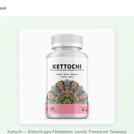
enil
Kettochi — Kettochi para Prediabetes Juvenil: Prevención Temprana