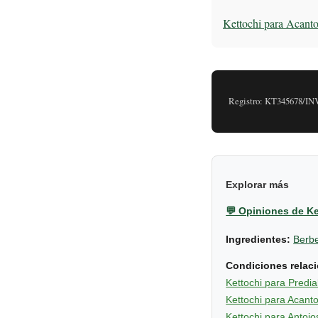
Kettochi para Acanto
Registro: KT345678/IN
Explorar más
💬 Opiniones de Ke
Ingredientes:
Berbe
Condiciones relac
Kettochi para Predi
Kettochi para Acanto
Kettochi para Antoj