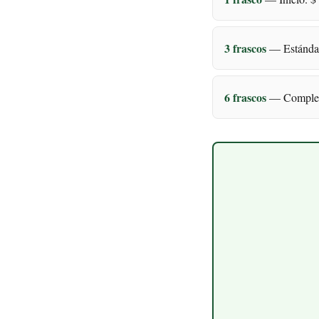
3 frascos
— Estándar
6 frascos
— Completo