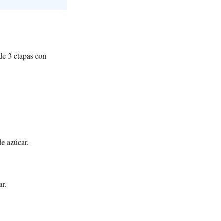
de 3 etapas con
de azúcar.
ar.