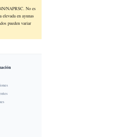
9724N/NAPRSC. No es
sa elevada en ayunas
ados pueden variar
mación
iones
entes
nes