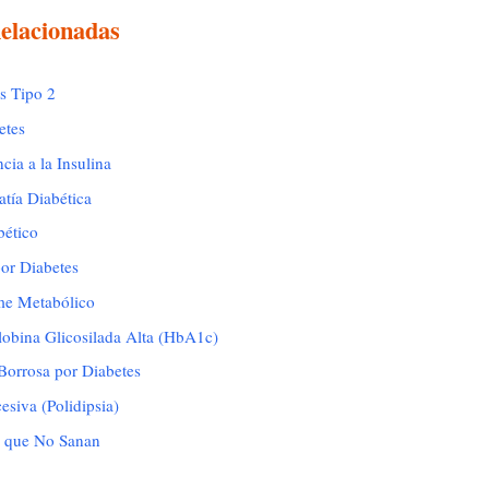
elacionadas
s Tipo 2
etes
cia a la Insulina
tía Diabética
bético
por Diabetes
me Metabólico
obina Glicosilada Alta (HbA1c)
Borrosa por Diabetes
esiva (Polidipsia)
s que No Sanan