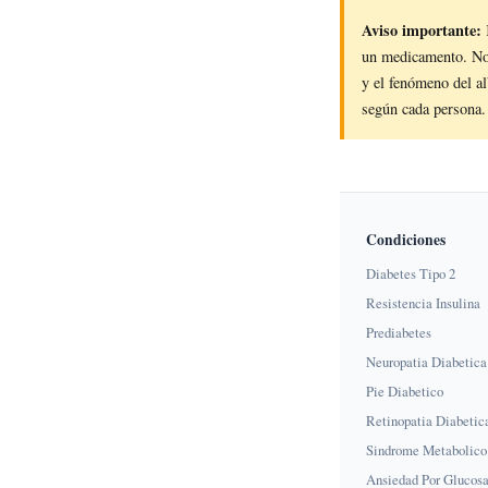
Aviso importante:
un medicamento. No 
y el fenómeno del al
según cada persona.
Condiciones
Diabetes Tipo 2
Resistencia Insulina
Prediabetes
Neuropatia Diabetica
Pie Diabetico
Retinopatia Diabetic
Sindrome Metabolico
Ansiedad Por Glucos