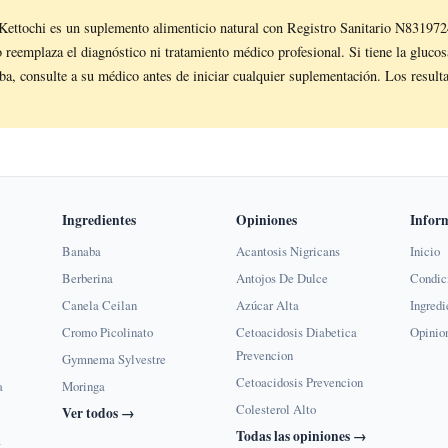
Kettochi es un suplemento alimenticio natural con Registro Sanitario N831
reemplaza el diagnóstico ni tratamiento médico profesional. Si tiene la gluco
ba, consulte a su médico antes de iniciar cualquier suplementación. Los result
Ingredientes
Opiniones
Infor
Banaba
Acantosis Nigricans
Inicio
Berberina
Antojos De Dulce
Condic
Canela Ceilan
Azúcar Alta
Ingredi
Cromo Picolinato
Cetoacidosis Diabetica
Opinio
Prevencion
Gymnema Sylvestre
Cetoacidosis Prevencion
a
Moringa
Colesterol Alto
Ver todos →
Todas las opiniones →
a