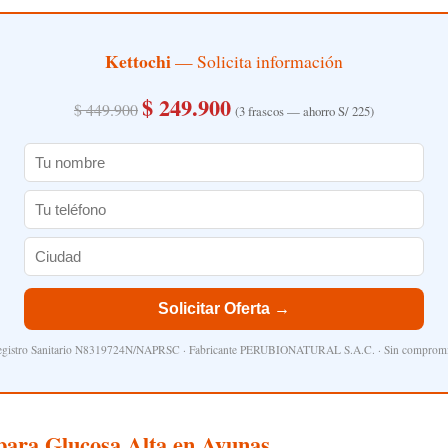
Kettochi
— Solicita información
$ 249.900
$ 449.900
(3 frascos — ahorro S/ 225)
Solicitar Oferta →
gistro Sanitario N8319724N/NAPRSC · Fabricante PERUBIONATURAL S.A.C. · Sin comprom
ara Glucosa Alta en Ayunas