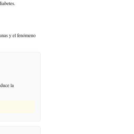
diabetes.
yunas y el fenómeno
educe la