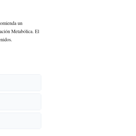
ecomienda un
vación Metabólica. El
enidos.