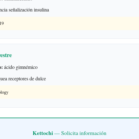
cia señalización insulina
019
estre
o:
ácido gimnémico
ea receptores de dulce
ology
Kettochi
— Solicita información