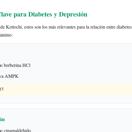
Clave para Diabetes y Depresión
de Kettochi, estos son los más relevantes para la relación entre diabetes
 ánimo:
o:
berberina HCl
iva AMPK
015
án
o:
cinamaldehído