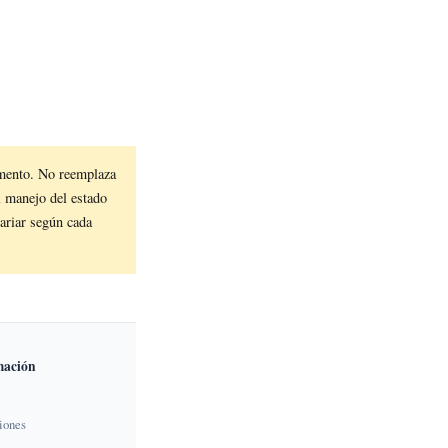
mento. No reemplaza
el manejo del estado
ariar según cada
mación
iones