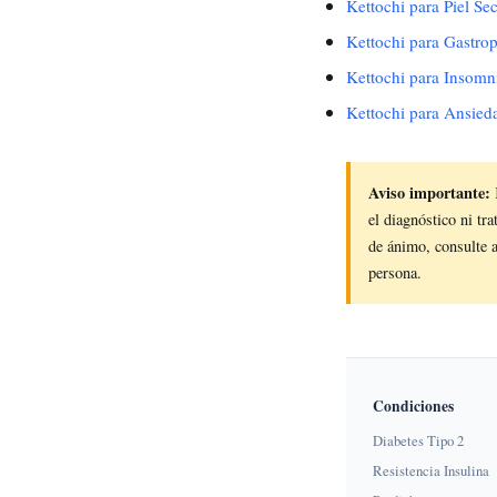
Kettochi para Piel Se
Kettochi para Gastrop
Kettochi para Insomn
Kettochi para Ansied
Aviso importante:
el diagnóstico ni tr
de ánimo, consulte 
persona.
Condiciones
Diabetes Tipo 2
Resistencia Insulina