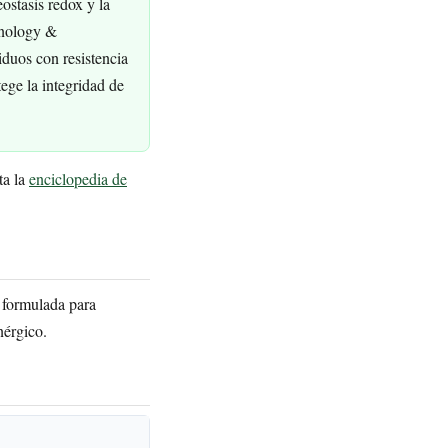
ostasis redox y la
rinology &
iduos con resistencia
tege la integridad de
ta la
enciclopedia de
 formulada para
nérgico.