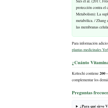
Sies et al. (2017, Fr
protección contra el 
Metabolism): La suple
metabólica. / Zhang et
las membranas celula
Para información adicio
plantas medicinales Yer
¿Cuánto Vitamina
200 -
Kettochi contiene
complementar los demás 
Preguntas frecuen
¿Para qué sirve V